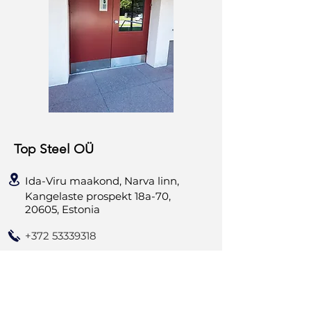
Top Steel OÜ
Ida-Viru maakond, Narva linn,
Kangelaste prospekt 18a-70,
20605, Estonia
+372 53339318
vitali.krjukov@gmail.com