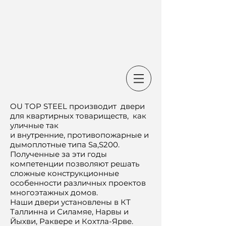
OU TOP STEEL производит двери
для квартирныx товариществ, как
уличныe так
и
внутренние,
противопожарные и
дымоплотные типа Sa,S200.
Полученные за эти годы
компетенции позв
оляют решать
сложные конструкционные
особенности различных проектов
многоэтажных д
омов.
Наши двери установлены в КТ
Таллинна и Силамяе, Нарвы и
Йыхви, Раквере и Кохтла-Ярве.